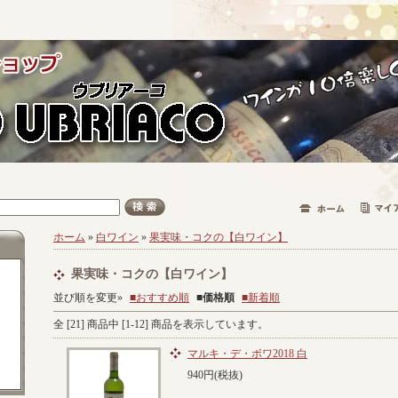
ホーム
»
白ワイン
»
果実味・コクの【白ワイン】
果実味・コクの【白ワイン】
並び順を変更»
■おすすめ順
■
価格順
■新着順
全 [
21
] 商品中 [
1
-
12
] 商品を表示しています。
マルキ・デ・ボワ2018 白
940円(税抜)