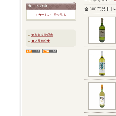
全 [
40
] 商品中 [
1
-
» カートの中身を見る
酒類販売管理者
◆店長紹介◆