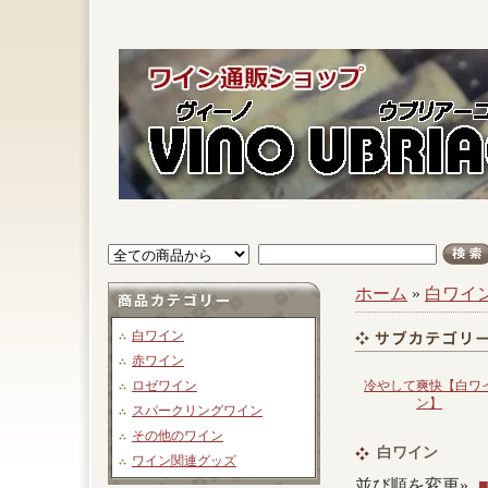
ホーム
»
白ワイ
白ワイン
赤ワイン
ロゼワイン
冷やして爽快【白ワ
ン】
スパークリングワイン
その他のワイン
白ワイン
ワイン関連グッズ
並び順を変更»