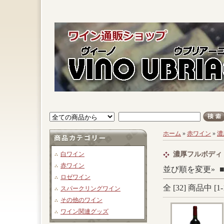
ホーム
»
赤ワイン
»
濃
白ワイン
濃厚フルボディ
赤ワイン
並び順を変更»
ロゼワイン
全 [
32
] 商品中 [
1
-
スパークリングワイン
その他のワイン
ワイン関連グッズ